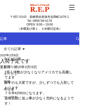
〒857-0143
長崎県佐世保市吉岡町1476-1
Tel.
0956-59-4170
OPEN: 9:00～19:00
（木曜及び第１．３水曜日定休）
記事
全ての記事
2021年2月8日
全ての記事
入荷予定です
お知らせ
更新日：
2021年3月13日
Z系も球数が少なくなりアメリカでも高騰し
イベント
てます
新車
探すのも大変ですが、少しずつでも入荷して
おります
中古車
７６年KZ900になります。
つぶやき
近頃店頭に並ぶ事が少なく売約になるようで
す！