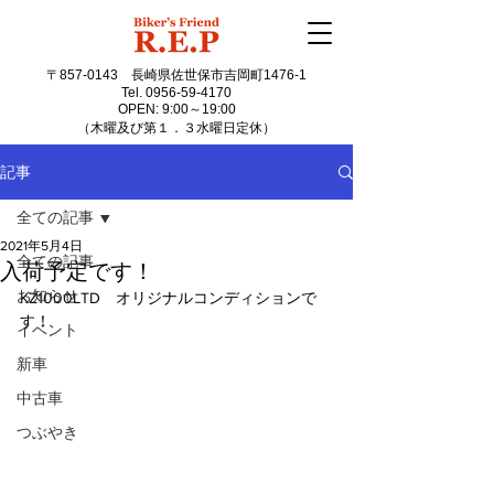
〒857-0143
長崎県佐世保市吉岡町1476-1
Tel.
0956-59-4170
OPEN: 9:00～19:00
（木曜及び第１．３水曜日定休）
記事
全ての記事
2021年5月4日
全ての記事
入荷予定です！
お知らせ
KZ1000LTD　オリジナルコンディションで
す！
イベント
新車
中古車
つぶやき