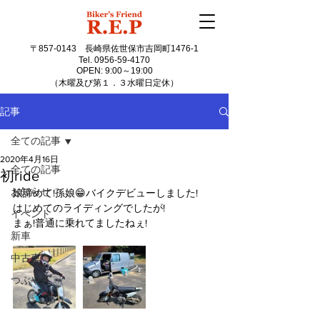
〒857-0143
長崎県佐世保市吉岡町1476-1
Tel.
0956-59-4170
OPEN: 9:00～19:00
（木曜及び第１．３水曜日定休）
記事
全ての記事
2020年4月16日
全ての記事
初ride
お知らせ
娘諦めて!孫娘😁バイクデビューしました!
はじめてのライディングでしたが!
イベント
まぁ!普通に乗れてましたねぇ!
新車
中古車
つぶやき