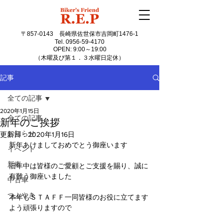
〒857-0143
長崎県佐世保市吉岡町1476-1
Tel.
0956-59-4170
OPEN: 9:00～19:00
（木曜及び第１．３水曜日定休）
記事
全ての記事
2020年1月15日
全ての記事
新年のご挨拶
お知らせ
更新日：
2020年1月16日
新年あけましておめでとう御座います
イベント
新車
旧年中は皆様のご愛顧とご支援を賜り、誠に
有難う御座いました
中古車
つぶやき
本年もＳＴＡＦＦ一同皆様のお役に立てます
よう頑張りますので