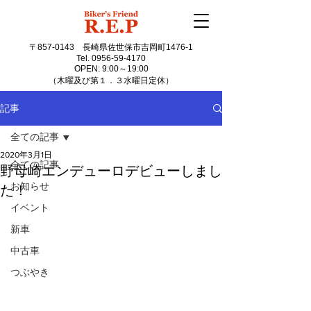
〒857-0143
長崎県佐世保市吉岡町1476-1
Tel.
0956-59-4170
OPEN: 9:00～19:00
（木曜及び第１．３水曜日定休）
記事
全ての記事
2020年3月1日
全ての記事
野母崎エンデューロデビューしまし
お知らせ
た！
イベント
新車
中古車
つぶやき