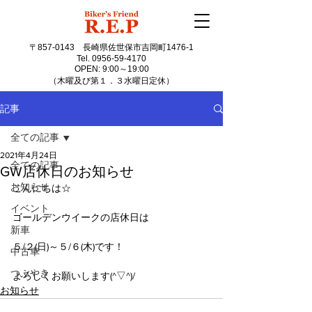
〒857-0143
長崎県佐世保市吉岡町1476-1
Tel.
0956-59-4170
OPEN: 9:00～19:00
（木曜及び第１．３水曜日定休）
記事
全ての記事
2021年4月24日
全ての記事
GW店休日のお知らせ
お知らせ
こんにちは☆
イベント
ゴールデンウイークの店休日は
新車
５/２(日)～５/６(木)です！
中古車
つぶやき
よろしくお願いします(^▽^)/
お知らせ