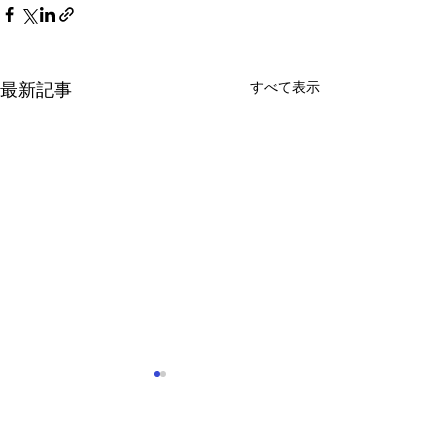
すべて表示
最新記事
年末年始店休日のお知ら
新年のご挨拶
せ
新年あけましてお