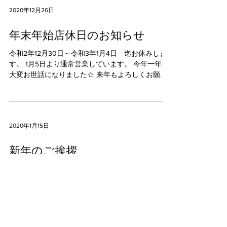
2020年12月26日
年末年始店休日のお知らせ
令和2年12月30日～令和3年1月4日 迄お休みしま
す。 1月5日より通常営業しています。 今年一年間
大変お世話になりました☆ 来年もよろしくお願い
いたします‼
2020年1月15日
新年のご挨拶
新年あけましておめでとう御座います 旧年中は皆
様のご愛顧とご支援を賜り、誠に有難う御座いま
した 本年もＳＴＡＦＦ一同皆様のお役に立てます
よう頑張りますので どうぞ よろしくお願いいた
します。