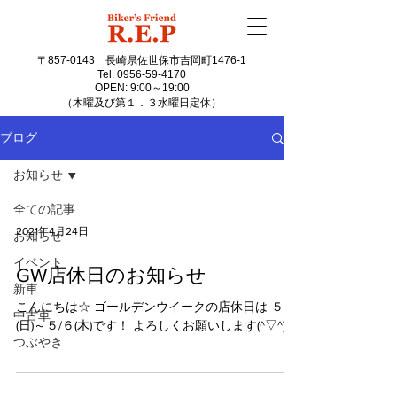
〒857-0143
長崎県佐世保市吉岡町1476-1
Tel.
0956-59-4170
OPEN: 9:00～19:00
（木曜及び第１．３水曜日定休）
ブログ
お知らせ
全ての記事
2021年4月24日
お知らせ
イベント
GW店休日のお知らせ
新車
こんにちは☆ ゴールデンウイークの店休日は ５/２
中古車
(日)～５/６(木)です！ よろしくお願いします(^▽^)/
つぶやき